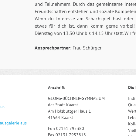
und Teilnehmern. Durch das gemeinsame Inter
Freundschaften entstehen und soziale Kompeten
Wenn du Interesse am Schachspiel hast oder e
etwas für dich ist, dann komm gerne vorbei
Dienstag von 13.30 Uhr bis 14.15 Uhr statt. Wir f
Ansprechpartner:
Frau Schürger
Anschrift
Die 
GEORG-BÜCHNER-GYMNASIUM
Indi
der Stadt Kaarst
Qual
aus
Am Holzbüttger Haus 1
Wert
41564 Kaarst
Leb
hausgalerie aus
Kol
Fon 02131 795380
Viel
Fax 02131 7953818