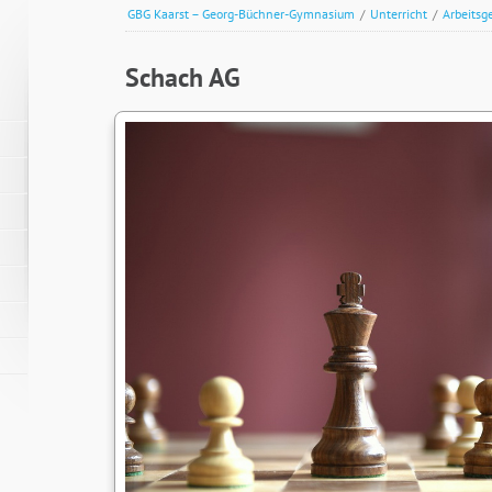
GBG Kaarst – Georg-Büchner-Gymnasium
/
Unterricht
/
Arbeitsg
Schach AG