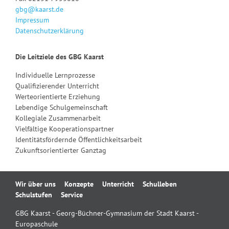
gbg@kaarst.de
Impressum
Datenschutzerklärung
Die Leitziele des GBG Kaarst
Individuelle Lernprozesse
Qualifizierender Unterricht
Werteorientierte Erziehung
Lebendige Schulgemeinschaft
Kollegiale Zusammenarbeit
Vielfältige Kooperationspartner
Identitätsfördernde Öffentlichkeitsarbeit
Zukunftsorientierter Ganztag
Navigation
Wir über uns
Konzepte
Unterricht
Schulleben
überspringen
Schulstufen
Service
GBG Kaarst - Georg-Büchner-Gymnasium der Stadt Kaarst -
Europaschule