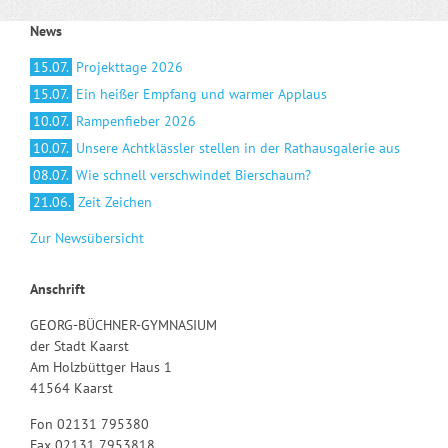
News
15.07.
Projekttage 2026
15.07.
Ein heißer Empfang und warmer Applaus
10.07.
Rampenfieber 2026
10.07.
Unsere Achtklässler stellen in der Rathausgalerie aus
08.07.
Wie schnell verschwindet Bierschaum?
21.06.
Zeit Zeichen
Zur Newsübersicht
Anschrift
GEORG-BÜCHNER-GYMNASIUM
der Stadt Kaarst
Am Holzbüttger Haus 1
41564 Kaarst
Fon 02131 795380
Fax 02131 7953818