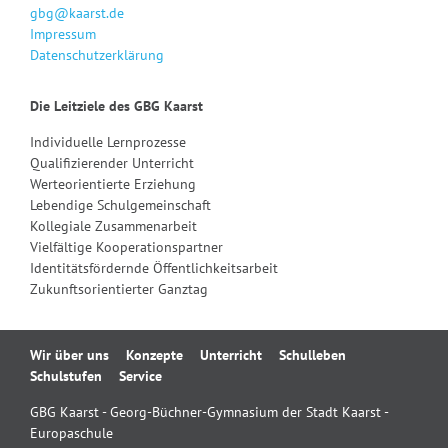
gbg@kaarst.de
Impressum
Datenschutzerklärung
Die Leitziele des GBG Kaarst
Individuelle Lernprozesse
Qualifizierender Unterricht
Werteorientierte Erziehung
Lebendige Schulgemeinschaft
Kollegiale Zusammenarbeit
Vielfältige Kooperationspartner
Identitätsfördernde Öffentlichkeitsarbeit
Zukunftsorientierter Ganztag
Navigation
Wir über uns
Konzepte
Unterricht
Schulleben
überspringen
Schulstufen
Service
GBG Kaarst - Georg-Büchner-Gymnasium der Stadt Kaarst -
Europaschule