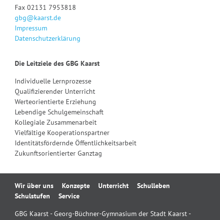
Fax 02131 7953818
gbg@kaarst.de
Impressum
Datenschutzerklärung
Die Leitziele des GBG Kaarst
Individuelle Lernprozesse
Qualifizierender Unterricht
Werteorientierte Erziehung
Lebendige Schulgemeinschaft
Kollegiale Zusammenarbeit
Vielfältige Kooperationspartner
Identitätsfördernde Öffentlichkeitsarbeit
Zukunftsorientierter Ganztag
Navigation
Wir über uns
Konzepte
Unterricht
Schulleben
überspringen
Schulstufen
Service
GBG Kaarst - Georg-Büchner-Gymnasium der Stadt Kaarst -