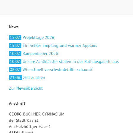
News
15.07.
Projekttage 2026
15.07.
Ein heißer Empfang und warmer Applaus
10.07.
Rampenfieber 2026
10.07.
Unsere Achtklässler stellen in der Rathausgalerie aus
08.07.
Wie schnell verschwindet Bierschaum?
21.06.
Zeit Zeichen
Zur Newsübersicht
Anschrift
GEORG-BÜCHNER-GYMNASIUM
der Stadt Kaarst
Am Holzbüttger Haus 1
41564 Kaarst