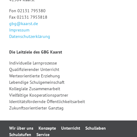
Fon 02131 795380
Fax 02131 7953818
gbg@kaarst.de
Impressum
Datenschutzerklärung
Die Leitziele des GBG Kaarst
Individuelle Lernprozesse
Qualifizierender Unterricht
Werteorientierte Erziehung
Lebendige Schulgemeinschaft
Kollegiale Zusammenarbeit
Vielfältige Kooperationspartner
Identitätsfördernde Öffentlichkeitsarbeit
Zukunftsorientierter Ganztag
Navigation
Wir über uns
Konzepte
Unterricht
Schulleben
überspringen
Schulstufen
Service