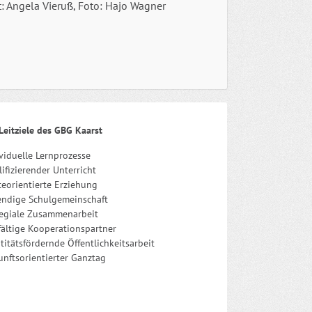
t: Angela Vieruß, Foto: Hajo Wagner
Leitziele des GBG Kaarst
viduelle Lernprozesse
ifizierender Unterricht
eorientierte Erziehung
endige Schulgemeinschaft
legiale Zusammenarbeit
fältige Kooperationspartner
titätsfördernde Öffentlichkeitsarbeit
nftsorientierter Ganztag