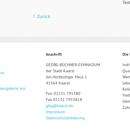
Tex
Zurück
Anschrift
Die 
GEORG-BÜCHNER-GYMNASIUM
Indi
der Stadt Kaarst
Qual
aus
Am Holzbüttger Haus 1
Wert
41564 Kaarst
Leb
hausgalerie aus
Kol
Fon 02131 795380
Viel
Fax 02131 7953818
Iden
gbg@kaarst.de
Zuku
Impressum
Datenschutzerklärung