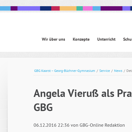
Navigation
Wir über uns
Konzepte
Unterricht
Schu
überspringen
avigation
berspringen
GBG Kaarst – Georg-Büchner-Gymnasium
/
Service
/
News
/
Det
Angela Vieruß als Pr
GBG
06.12.2016 22:36
von GBG-Online Redaktion