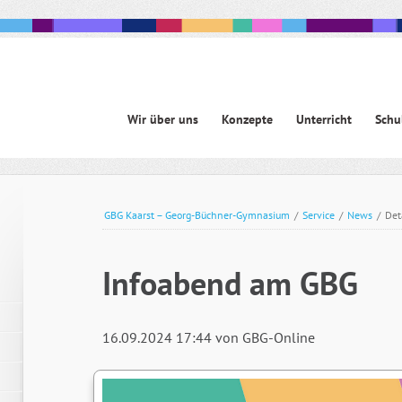
Navigation
Wir über uns
Konzepte
Unterricht
Schu
überspringen
avigation
berspringen
GBG Kaarst – Georg-Büchner-Gymnasium
/
Service
/
News
/
Det
Infoabend am GBG
16.09.2024 17:44
von GBG-Online