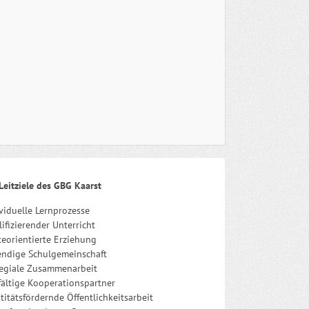
Leitziele des GBG Kaarst
viduelle Lernprozesse
ifizierender Unterricht
eorientierte Erziehung
endige Schulgemeinschaft
legiale Zusammenarbeit
fältige Kooperationspartner
titätsfördernde Öffentlichkeitsarbeit