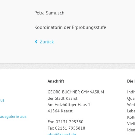
Petra Samusch
Koordinatorin der Erprobungsstufe
Zurück
Anschrift
Die 
GEORG-BÜCHNER-GYMNASIUM
Indi
der Stadt Kaarst
Qual
aus
Am Holzbüttger Haus 1
Wert
41564 Kaarst
Leb
hausgalerie aus
Kol
Fon 02131 795380
Viel
Fax 02131 7953818
Iden
gbg@kaarst.de