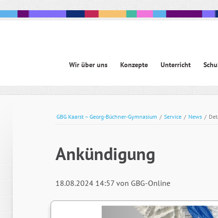
Navigation
Wir über uns
Konzepte
Unterricht
Schu
überspringen
avigation
berspringen
GBG Kaarst – Georg-Büchner-Gymnasium
/
Service
/
News
/
Det
Ankündigung
18.08.2024 14:57
von GBG-Online