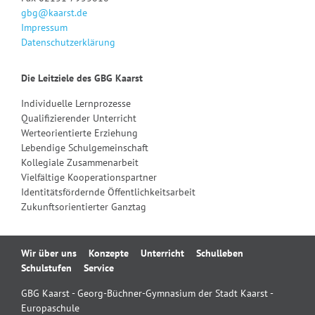
gbg@kaarst.de
Impressum
Datenschutzerklärung
Die Leitziele des GBG Kaarst
Individuelle Lernprozesse
Qualifizierender Unterricht
Werteorientierte Erziehung
Lebendige Schulgemeinschaft
Kollegiale Zusammenarbeit
Vielfältige Kooperationspartner
Identitätsfördernde Öffentlichkeitsarbeit
Zukunftsorientierter Ganztag
Navigation
Wir über uns
Konzepte
Unterricht
Schulleben
überspringen
Schulstufen
Service
GBG Kaarst - Georg-Büchner-Gymnasium der Stadt Kaarst -
Europaschule