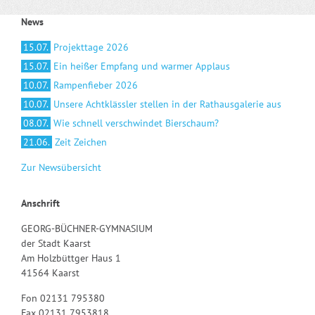
News
15.07.
Projekttage 2026
15.07.
Ein heißer Empfang und warmer Applaus
10.07.
Rampenfieber 2026
10.07.
Unsere Achtklässler stellen in der Rathausgalerie aus
08.07.
Wie schnell verschwindet Bierschaum?
21.06.
Zeit Zeichen
Zur Newsübersicht
Anschrift
GEORG-BÜCHNER-GYMNASIUM
der Stadt Kaarst
Am Holzbüttger Haus 1
41564 Kaarst
Fon 02131 795380
Fax 02131 7953818