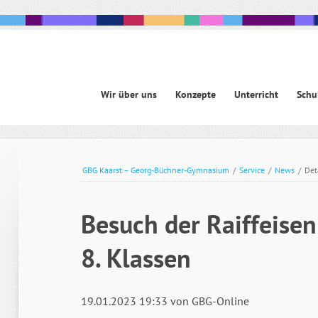
Navigation
Wir über uns
Konzepte
Unterricht
Schu
überspringen
avigation
berspringen
GBG Kaarst – Georg-Büchner-Gymnasium
/
Service
/
News
/
Det
Besuch der Raiffeisen
8. Klassen
19.01.2023 19:33
von GBG-Online