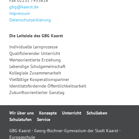
Fax 02131 7953818
gbg@kaarst.de
Impressum
Datenschutzerklärung
Die Leitziele des GBG Kaarst
Individuelle Lernprozesse
Qualifizierender Unterricht
Werteorientierte Erziehung
Lebendige Schulgemeinschaft
Kollegiale Zusammenarbeit
Vielfältige Kooperationspartner
Identitätsfördernde Öffentlichkeitsarbeit
Zukunftsorientierter Ganztag
Navigation
Wir über uns
Konzepte
Unterricht
Schulleben
überspringen
Schulstufen
Service
GBG Kaarst - Georg-Büchner-Gymnasium der Stadt Kaarst -
Europaschule