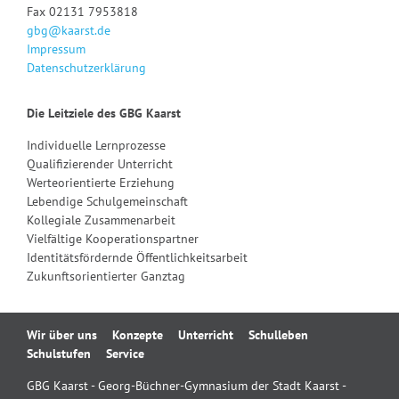
Fax 02131 7953818
gbg@kaarst.de
Impressum
Datenschutzerklärung
Die Leitziele des GBG Kaarst
Individuelle Lernprozesse
Qualifizierender Unterricht
Werteorientierte Erziehung
Lebendige Schulgemeinschaft
Kollegiale Zusammenarbeit
Vielfältige Kooperationspartner
Identitätsfördernde Öffentlichkeitsarbeit
Zukunftsorientierter Ganztag
Navigation
Wir über uns
Konzepte
Unterricht
Schulleben
überspringen
Schulstufen
Service
GBG Kaarst - Georg-Büchner-Gymnasium der Stadt Kaarst -