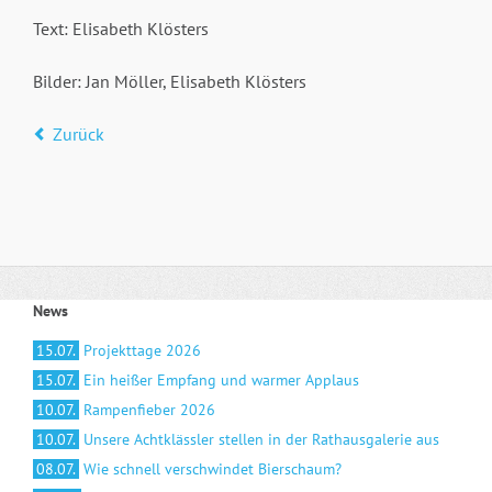
Text: Elisabeth Klösters
Bilder: Jan Möller, Elisabeth Klösters
Zurück
News
15.07.
Projekttage 2026
15.07.
Ein heißer Empfang und warmer Applaus
10.07.
Rampenfieber 2026
10.07.
Unsere Achtklässler stellen in der Rathausgalerie aus
08.07.
Wie schnell verschwindet Bierschaum?