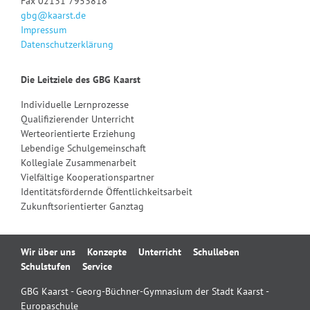
Fax 02131 7953818
gbg@kaarst.de
Impressum
Datenschutzerklärung
Die Leitziele des GBG Kaarst
Individuelle Lernprozesse
Qualifizierender Unterricht
Werteorientierte Erziehung
Lebendige Schulgemeinschaft
Kollegiale Zusammenarbeit
Vielfältige Kooperationspartner
Identitätsfördernde Öffentlichkeitsarbeit
Zukunftsorientierter Ganztag
Navigation
Wir über uns
Konzepte
Unterricht
Schulleben
überspringen
Schulstufen
Service
GBG Kaarst - Georg-Büchner-Gymnasium der Stadt Kaarst -
Europaschule