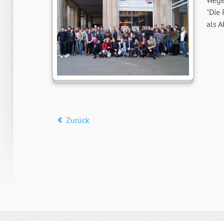
Wege
"Die 
als A
Zurück