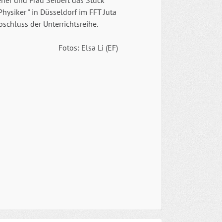
ner und Frau Seibert das Stück
Physiker " in Düsseldorf im FFT Juta
bschluss der Unterrichtsreihe.
Fotos: Elsa Li (EF)