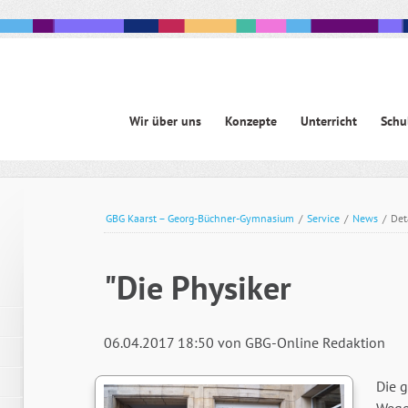
Navigation
Wir über uns
Konzepte
Unterricht
Schu
überspringen
avigation
berspringen
GBG Kaarst – Georg-Büchner-Gymnasium
/
Service
/
News
/
Det
"Die Physiker
06.04.2017 18:50
von GBG-Online Redaktion
Die 