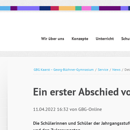
Navigation
Wir über uns
Konzepte
Unterricht
Schu
überspringen
avigation
berspringen
GBG Kaarst – Georg-Büchner-Gymnasium
/
Service
/
News
/
Det
Ein erster Abschied 
11.04.2022 16:32
von GBG-Online
Die Schülerinnen und Schüler der Jahrgangsstuf