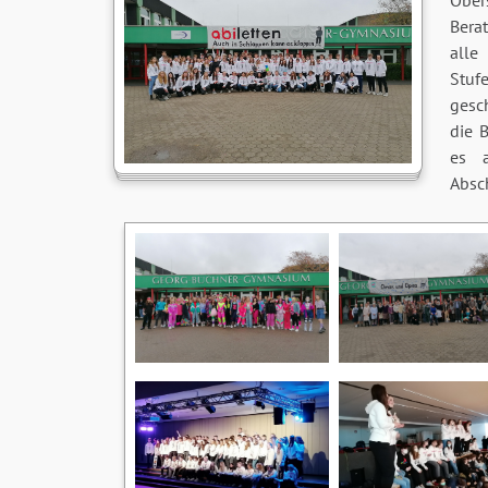
Obe
Berat
alle
Stu
gesc
die 
es 
Absc