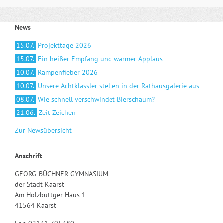
News
15.07.
Projekttage 2026
15.07.
Ein heißer Empfang und warmer Applaus
10.07.
Rampenfieber 2026
10.07.
Unsere Achtklässler stellen in der Rathausgalerie aus
08.07.
Wie schnell verschwindet Bierschaum?
21.06.
Zeit Zeichen
Zur Newsübersicht
Anschrift
GEORG-BÜCHNER-GYMNASIUM
der Stadt Kaarst
Am Holzbüttger Haus 1
41564 Kaarst
Fon 02131 795380