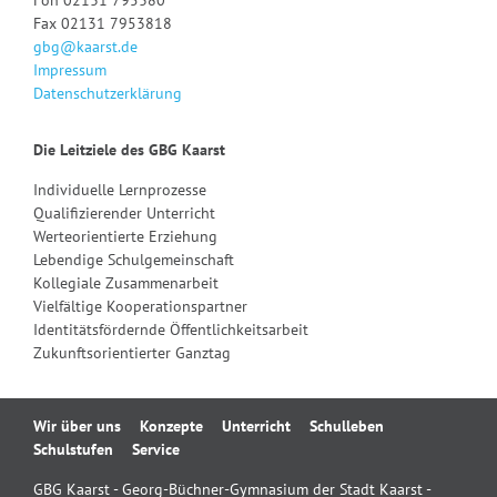
Fax 02131 7953818
gbg@kaarst.de
Impressum
Datenschutzerklärung
Die Leitziele des GBG Kaarst
Individuelle Lernprozesse
Qualifizierender Unterricht
Werteorientierte Erziehung
Lebendige Schulgemeinschaft
Kollegiale Zusammenarbeit
Vielfältige Kooperationspartner
Identitätsfördernde Öffentlichkeitsarbeit
Zukunftsorientierter Ganztag
Navigation
Wir über uns
Konzepte
Unterricht
Schulleben
überspringen
Schulstufen
Service
GBG Kaarst - Georg-Büchner-Gymnasium der Stadt Kaarst -