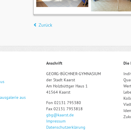
Zurück
Anschrift
Die 
GEORG-BÜCHNER-GYMNASIUM
Indi
der Stadt Kaarst
Qual
aus
Am Holzbüttger Haus 1
Wert
41564 Kaarst
Leb
hausgalerie aus
Kol
Fon 02131 795380
Viel
Fax 02131 7953818
Iden
gbg@kaarst.de
Zuku
Impressum
Datenschutzerklärung