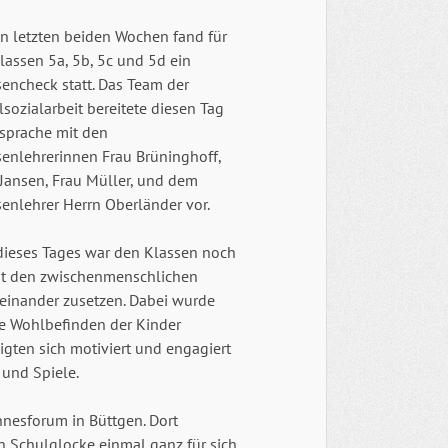
en letzten beiden Wochen fand für
lassen 5a, 5b, 5c und 5d ein
encheck statt. Das Team der
sozialarbeit bereitete diesen Tag
bsprache mit den
senlehrerinnen Frau Brüninghoff,
 Jansen, Frau Müller, und dem
enlehrer Herrn Oberländer vor.
 dieses Tages war den Klassen noch
mit den zwischenmenschlichen
einander zusetzen. Dabei wurde
he Wohlbefinden der Kinder
igten sich motiviert und engagiert
 und Spiele.
nesforum in Büttgen. Dort
n Schulglocke einmal ganz für sich