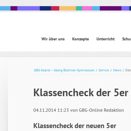
Navigation
Wir über uns
Konzepte
Unterricht
Schu
überspringen
avigation
berspringen
GBG Kaarst – Georg-Büchner-Gymnasium
/
Service
/
News
/
Det
Klassencheck der 5er
04.11.2014 11:23
von GBG-Online Redaktion
Klassencheck der neuen 5er