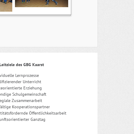
Leitziele des GBG Kaarst
viduelle Lernprozesse
ifizierender Unterricht
eorientierte Erziehung
endige Schulgemeinschaft
legiale Zusammenarbeit
fältige Kooperationspartner
titätsfördernde Öffentlichkeitsarbeit
nftsorientierter Ganztag