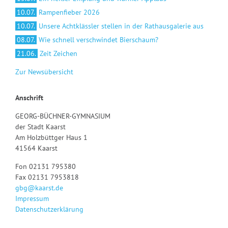
10.07.
Rampenfieber 2026
10.07.
Unsere Achtklässler stellen in der Rathausgalerie aus
08.07.
Wie schnell verschwindet Bierschaum?
21.06.
Zeit Zeichen
Zur Newsübersicht
Anschrift
GEORG-BÜCHNER-GYMNASIUM
der Stadt Kaarst
Am Holzbüttger Haus 1
41564 Kaarst
Fon 02131 795380
Fax 02131 7953818
gbg@kaarst.de
Impressum
Datenschutzerklärung