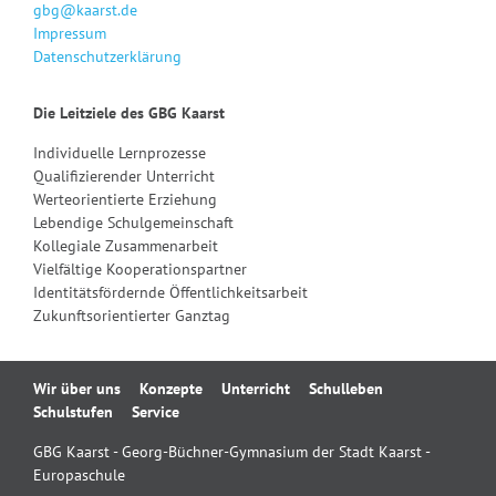
gbg@kaarst.de
Impressum
Datenschutzerklärung
Die Leitziele des GBG Kaarst
Individuelle Lernprozesse
Qualifizierender Unterricht
Werteorientierte Erziehung
Lebendige Schulgemeinschaft
Kollegiale Zusammenarbeit
Vielfältige Kooperationspartner
Identitätsfördernde Öffentlichkeitsarbeit
Zukunftsorientierter Ganztag
Navigation
Wir über uns
Konzepte
Unterricht
Schulleben
überspringen
Schulstufen
Service
GBG Kaarst - Georg-Büchner-Gymnasium der Stadt Kaarst -
Europaschule