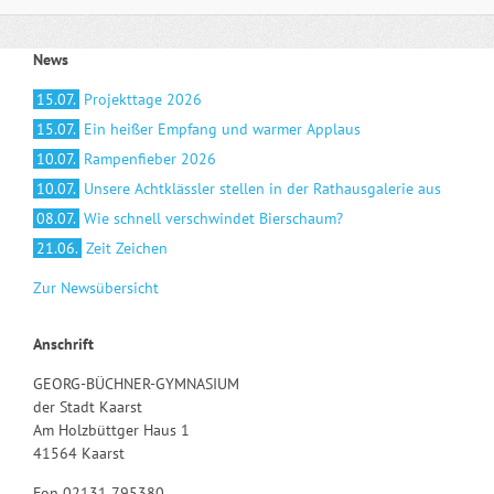
News
15.07.
Projekttage 2026
15.07.
Ein heißer Empfang und warmer Applaus
10.07.
Rampenfieber 2026
10.07.
Unsere Achtklässler stellen in der Rathausgalerie aus
08.07.
Wie schnell verschwindet Bierschaum?
21.06.
Zeit Zeichen
Zur Newsübersicht
Anschrift
GEORG-BÜCHNER-GYMNASIUM
der Stadt Kaarst
Am Holzbüttger Haus 1
41564 Kaarst
Fon 02131 795380