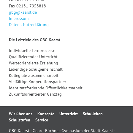
Fax 02131 7953818
gbg@kaarst.de
Impressum
Datenschutzerklärung
Die Leitziele des GBG Kaarst
Individuelle Lernprozesse
Qualifizierender Unterricht
Werteorientierte Erziehung
Lebendige Schulgemeinschaft
Kollegiale Zusammenarbeit
Vielfältige Kooperationspartner
Identitätsfördernde Öffentlichkeitsarbeit
Zukunftsorientierter Ganztag
Navigation
Wir über uns
Konzepte
Unterricht
Schulleben
überspringen
Schulstufen
Service
GBG Kaarst - Georg-Büchner-Gymnasium der Stadt Kaarst -