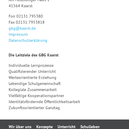
41564 Kaarst
Fon 02131 795380
Fax 02131 7953818
gbg@kaarst.de
Impressum
Datenschutzerklärung
Die Leitziele des GBG Kaarst
Individuelle Lernprozesse
Qualifizierender Unterricht
Werteorientierte Erziehung
Lebendige Schulgemeinschaft
Kollegiale Zusammenarbeit
Vielfältige Kooperationspartner
Identitätsfördernde Öffentlichkeitsarbeit
Zukunftsorientierter Ganztag
Navigation
Wir über uns
Konzepte
Unterricht
Schulleben