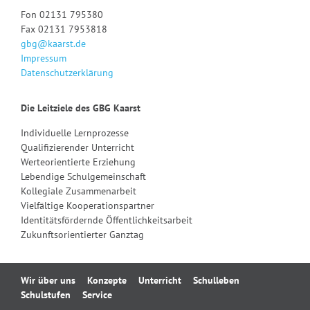
Fon 02131 795380
Fax 02131 7953818
gbg@kaarst.de
Impressum
Datenschutzerklärung
Die Leitziele des GBG Kaarst
Individuelle Lernprozesse
Qualifizierender Unterricht
Werteorientierte Erziehung
Lebendige Schulgemeinschaft
Kollegiale Zusammenarbeit
Vielfältige Kooperationspartner
Identitätsfördernde Öffentlichkeitsarbeit
Zukunftsorientierter Ganztag
Navigation
Wir über uns
Konzepte
Unterricht
Schulleben
überspringen
Schulstufen
Service