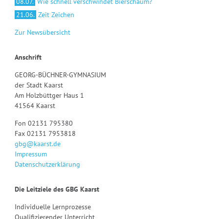
08.07.
Wie schnell verschwindet Bierschaum?
21.06.
Zeit Zeichen
Zur Newsübersicht
Anschrift
GEORG-BÜCHNER-GYMNASIUM
der Stadt Kaarst
Am Holzbüttger Haus 1
41564 Kaarst
Fon 02131 795380
Fax 02131 7953818
gbg@kaarst.de
Impressum
Datenschutzerklärung
Die Leitziele des GBG Kaarst
Individuelle Lernprozesse
Qualifizierender Unterricht