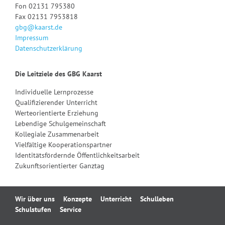
Fon 02131 795380
Fax 02131 7953818
gbg@kaarst.de
Impressum
Datenschutzerklärung
Die Leitziele des GBG Kaarst
Individuelle Lernprozesse
Qualifizierender Unterricht
Werteorientierte Erziehung
Lebendige Schulgemeinschaft
Kollegiale Zusammenarbeit
Vielfältige Kooperationspartner
Identitätsfördernde Öffentlichkeitsarbeit
Zukunftsorientierter Ganztag
Navigation
Wir über uns
Konzepte
Unterricht
Schulleben
überspringen
Schulstufen
Service