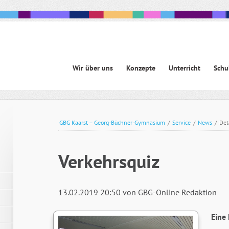
Navigation
Wir über uns
Konzepte
Unterricht
Schu
überspringen
avigation
berspringen
GBG Kaarst – Georg-Büchner-Gymnasium
/
Service
/
News
/
Det
Verkehrsquiz
13.02.2019 20:50
von GBG-Online Redaktion
Eine