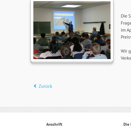
Die S
Frag
im Ap
Preis
Wir g
Verk
Zurück
Anschrift
Die 