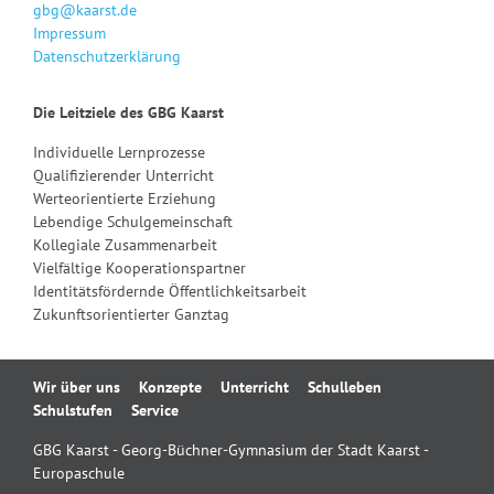
gbg@kaarst.de
Impressum
Datenschutzerklärung
Die Leitziele des GBG Kaarst
Individuelle Lernprozesse
Qualifizierender Unterricht
Werteorientierte Erziehung
Lebendige Schulgemeinschaft
Kollegiale Zusammenarbeit
Vielfältige Kooperationspartner
Identitätsfördernde Öffentlichkeitsarbeit
Zukunftsorientierter Ganztag
Navigation
Wir über uns
Konzepte
Unterricht
Schulleben
überspringen
Schulstufen
Service
GBG Kaarst - Georg-Büchner-Gymnasium der Stadt Kaarst -
Europaschule