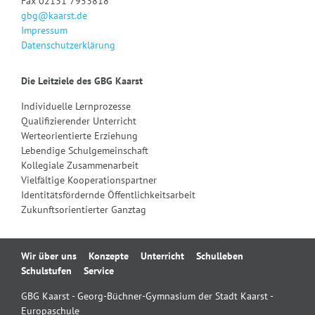
Fax 02131 7953818
gbg@kaarst.de
Impressum
Datenschutzerklärung
Die Leitziele des GBG Kaarst
Individuelle Lernprozesse
Qualifizierender Unterricht
Werteorientierte Erziehung
Lebendige Schulgemeinschaft
Kollegiale Zusammenarbeit
Vielfältige Kooperationspartner
Identitätsfördernde Öffentlichkeitsarbeit
Zukunftsorientierter Ganztag
Navigation
Wir über uns
Konzepte
Unterricht
Schulleben
überspringen
Schulstufen
Service
GBG Kaarst - Georg-Büchner-Gymnasium der Stadt Kaarst -
Europaschule