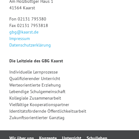
Am Holzbüttger Haus 1
41564 Kaarst
Fon 02131 795380
Fax 02131 7953818
gbg@kaarst.de
Impressum
Datenschutzerklärung
Die Leitziele des GBG Kaarst
Individuelle Lernprozesse
Qualifizierender Unterricht
Werteorientierte Erziehung
Lebendige Schulgemeinschaft
Kollegiale Zusammenarbeit
Vielfältige Kooperationspartner
Identitätsfördernde Öffentlichkeitsarbeit
Zukunftsorientierter Ganztag
Navigation
Wir über uns
Konzepte
Unterricht
Schulleben