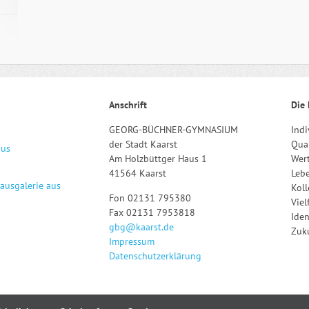
Anschrift
Die 
GEORG-BÜCHNER-GYMNASIUM
Indi
der Stadt Kaarst
Qual
aus
Am Holzbüttger Haus 1
Wert
41564 Kaarst
Leb
hausgalerie aus
Kol
Fon 02131 795380
Viel
Fax 02131 7953818
Iden
gbg@kaarst.de
Zuku
Impressum
Datenschutzerklärung