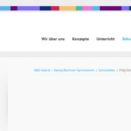
Navigation
Wir über uns
Konzepte
Unterricht
Schu
überspringen
avigation
berspringen
GBG Kaarst – Georg-Büchner-Gymnasium
/
Schulleben
/
FAQ-Det